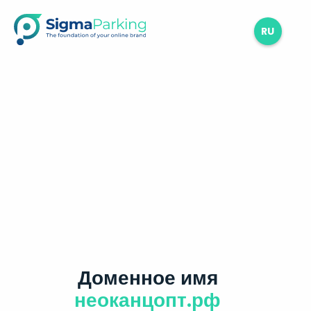
RU
Доменное имя
неоканцопт.рф