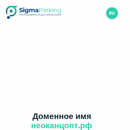
RU
Доменное имя
неоканцопт.рф