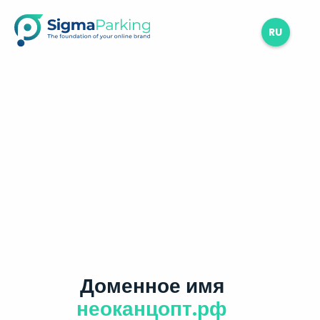
RU
Доменное имя
неоканцопт.рф