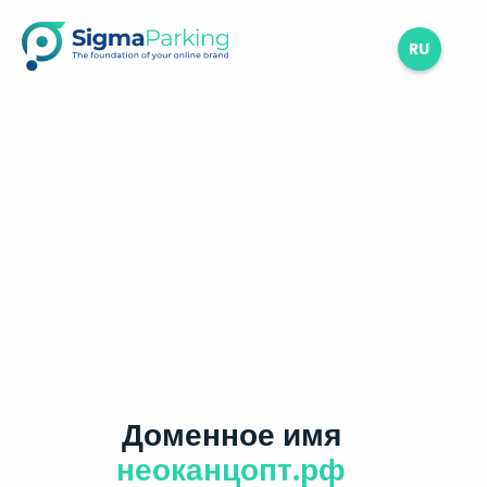
RU
Доменное имя
неоканцопт.рф