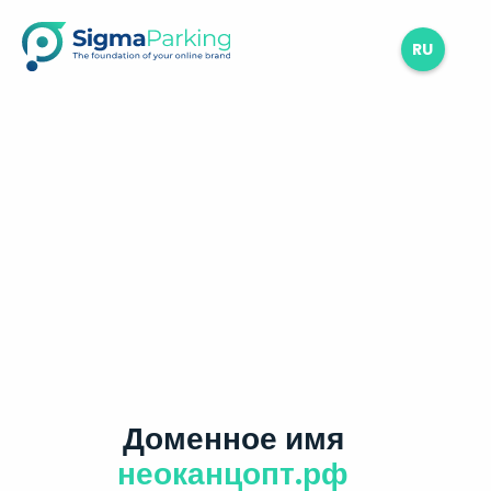
RU
Доменное имя
неоканцопт.рф