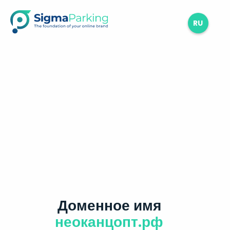
RU
Доменное имя
неоканцопт.рф