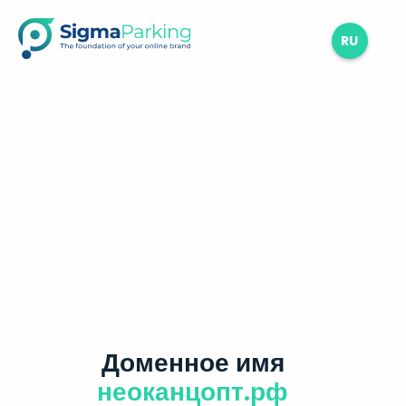
RU
Доменное имя
неоканцопт.рф