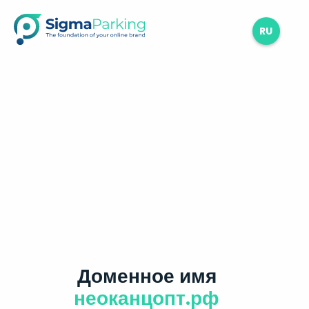
RU
Доменное имя
неоканцопт.рф