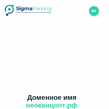
RU
Доменное имя
неоканцопт.рф