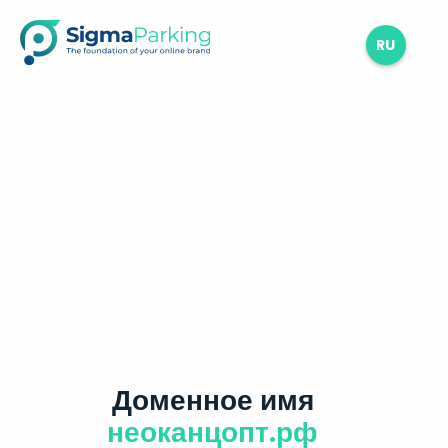
RU
Доменное имя
неоканцопт.рф