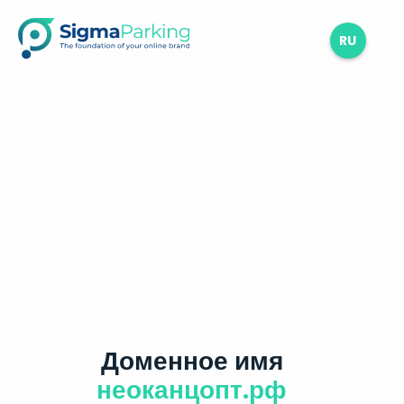
RU
Доменное имя
неоканцопт.рф